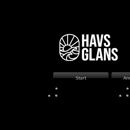
Start
An